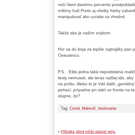
voči Vami danému percentu predpokladám,
milióny ľudí.Preto aj všetky hárky zaba
manipulovať ako uznáte za vhodné.
Takže ako je naším zvykom.
Hor sa do boja za lepšie zajtrajšky pán
Ceaușescu.
P.S.: Ešte jedna taká nepodstatná maličk
testy nemuseli, ale teraz radšej idú, aby
na poštu. Alebo to je Váš další „geniáln
peňazí, prípadne pri státí vo fronte na t
stúpne, že?
Tag:
Covid
,
Matovič
,
testovanie
«
Píšťalka, ktorá môže ukázať veľa.