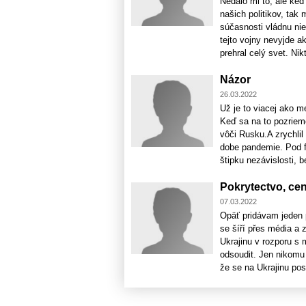
Nedalo mi to, ale keď
našich politikov, tak 
súčasnosti vládnu nie
tejto vojny nevyjde a
prehral celý svet. Nikt
Názor
26.03.2022
Už je to viacej ako m
Keď sa na to pozrieme
vôči Rusku.A zrychli
dobe pandemie. Pod f
štipku nezávislosti, be
Pokrytectvo, cen
07.03.2022
Opäť pridávam jeden p
se šíří přes média a 
Ukrajinu v rozporu s
odsoudit. Jen nikomu 
že se na Ukrajinu posíl