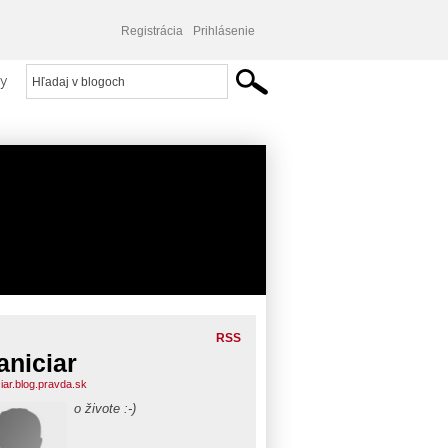
Registrácia
Prihlásenie
y
RSS
aniciar
iar.blog.pravda.sk
o živote :-)