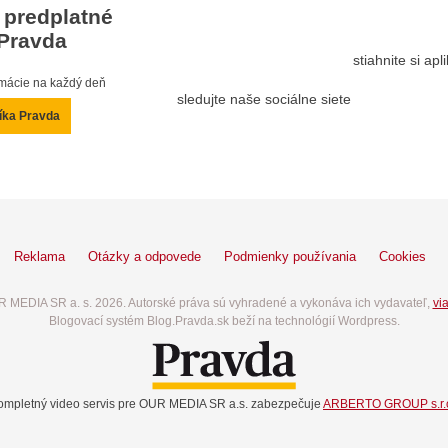
 predplatné
Pravda
stiahnite si ap
ormácie na každý deň
sledujte naše sociálne siete
íka Pravda
Reklama
Otázky a odpovede
Podmienky používania
Cookies
 MEDIA SR a. s. 2026. Autorské práva sú vyhradené a vykonáva ich vydavateľ,
via
Blogovací systém Blog.Pravda.sk beží na technológií Wordpress.
ompletný video servis pre OUR MEDIA SR a.s. zabezpečuje
ARBERTO GROUP s.r.