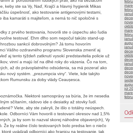
tovaním a porušovaním ľudských práv, ako na bežiacom
febr
mare
e, keby ste sa Vy, Naď, Krajčí a hlavný hygienik Mikas
febr
 väčšiu úspešnosť, ako testovanie antigenovými testami,
janu
e iba kamaráti s majiteľom, a nemá to nič spoločné s
dece
nove
októ
mare
ky z prvého testovania, hovorili ste o úspechu ako ľudia
febr
rovoľne testovať. Ehm dlho som nepočul takúto stand-up
janu
augu
 hrozbou sankcií dobrovolným? Já tomu hovorím
janu
rámci Vášho ozdravného programu Slovenska zmeniť aj
dece
októ
ď aj tento týždeň zatknutí vysokí predstavitelia policie už
dece
kov, vinní a majú ísť na dlhé roky do väzenia. Čo na tom,
janu
tkých, až do právoplatného odsúdenia, sa má pozerať ako
dece
dece
sku nový systém. „prezumpcia viny“. Viete, kde takýto
nove
stickom Rumunsku za doby vlády Ceaușesca.
sept
augu
júl 2
mare
poznámočka. Niektoré samosprávy sa búria, že im nesedia
febru
lným sčítaním, rádovo ide o desiatky až stovky ľudí.
ené? Viete, aby ste zakryli, že išlo o totálny neúspech.
Od
kole. Odborníci Vám hovorili o testovaní okresov nad 1,5%
tených, ja by som to nazval skorej náhodne objavených), Vy
. Že by reálne číslo testovaných bolo predsa len o niečo
toré uvádzali odborníci ako hranicu na testovanie, tak