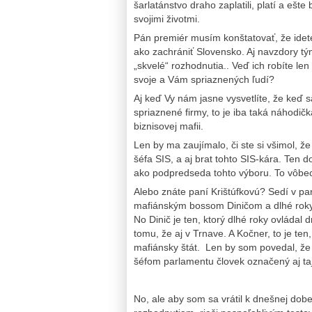
šarlatánstvo draho zaplatili, platí a ešte
svojimi životmi.
Pán premiér musím konštatovať, že idete
ako zachrániť Slovensko. Aj navzdory t
„skvelé“ rozhodnutia.. Veď ich robíte le
svoje a Vám spriaznených ľudí?
Aj keď Vy nám jasne vysvetlíte, že keď
spriaznené firmy, to je iba taká náhodičk
biznisovej mafii.
Len by ma zaujímalo, či ste si všimol, 
šéfa SIS, a aj brat tohto SIS-kára. Ten 
ako podpredseda tohto výboru. To vôbec 
Alebo znáte paní Krištúfkovú? Sedí v pa
mafiánským bossom Diničom a dlhé roky 
No Dinič je ten, ktorý dlhé roky ovládal 
tomu, že aj v Trnave. A Kočner, to je te
mafiánsky štát. Len by som povedal, že 
šéfom parlamentu človek označený aj t
No, ale aby som sa vrátil k dnešnej do