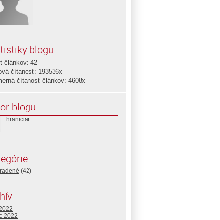
tistiky blogu
t článkov: 42
ová čítanosť: 193536x
merná čítanosť článkov: 4608x
or blogu
hraniciar
egórie
radené
(42)
hív
 2022
c 2022