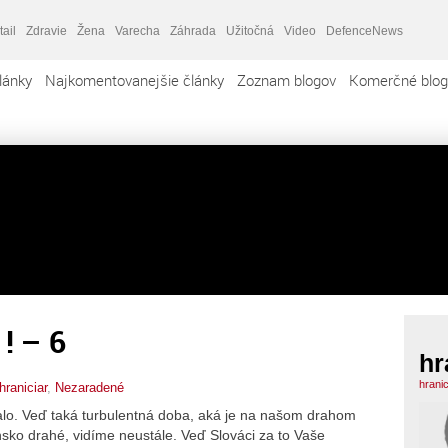
tail
Zdravie
Žena
Varecha
Záhrada
Užitočná
Video
DefenceNews
lánky
Najkomentovanejšie články
Zoznam blogov
Komerčné blog
! – 6
hr
hranic
hraniciar
,
Nezaradené
alo. Veď taká turbulentná doba, aká je na našom drahom
nsko drahé, vidíme neustále. Veď Slováci za to Vaše