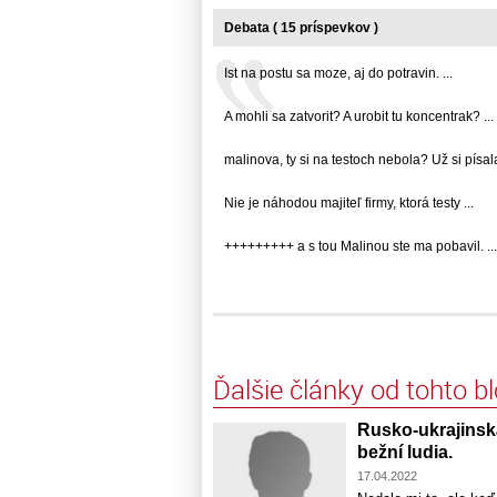
Debata ( 15 príspevkov )
Ist na postu sa moze, aj do potravin. ...
A mohli sa zatvorit? A urobit tu koncentrak? ...
malinova, ty si na testoch nebola? Už si písala,.
Nie je náhodou majiteľ firmy, ktorá testy ...
+++++++++ a s tou Malinou ste ma pobavil. ...
Ďalšie články od tohto b
Rusko-ukrajinsk
bežní ludia.
17.04.2022