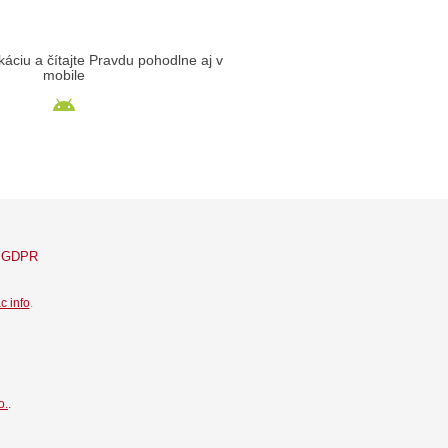
likáciu a čítajte Pravdu pohodlne aj v
mobile
GDPR
c info
.
o.
.