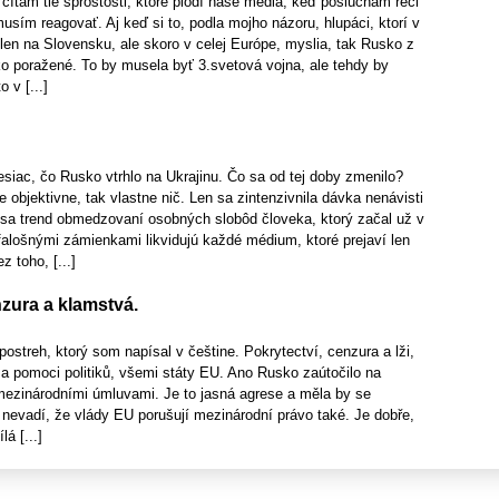
 čítam tie sprostosti, ktoré plodí naše média, keď poslúcham reči
musím reagovať. Aj keď si to, podla mojho názoru, hlupáci, ktorí v
len na Slovensku, ale skoro v celej Európe, myslia, tak Rusko z
ko poražené. To by musela byť 3.svetová vojna, ale tehdy by
o v [...]
esiac, čo Rusko vtrhlo na Ukrajinu. Čo sa od tej doby zmenilo?
 objektivne, tak vlastne nič. Len sa zintenzivnila dávka nenávisti
l sa trend obmedzovaní osobných slobôd človeka, ktorý začal už v
alošnými zámienkami likvidujú každé médium, ktoré prejaví len
z toho, [...]
zura a klamstvá.
ostreh, ktorý som napísal v češtine. Pokrytectví, cenzura a lži,
za pomoci politiků, všemi státy EU. Ano Rusko zaútočilo na
 mezinárodními úmluvami. Je to jasná agrese a měla by se
nevadí, že vlády EU porušují mezinárodní právo také. Je dobře,
á [...]