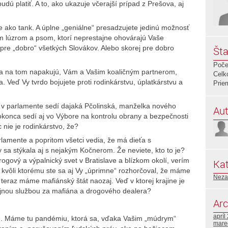
 budú platiť. A to, ako ukazuje včerajší prípad z Prešova, aj
 ako tank. A úplne „geniálne“ presadzujete jedinú možnosť
ým lúzrom a psom, ktorí neprestajne ohovárajú Vaše
n pre „dobro“ všetkých Slovákov. Alebo skorej pre dobro
Šta
Poče
 sa na tom napakujú, Vám a Vašim koaličným partnerom,
Celk
a. Veď Vy tvrdo bojujete proti rodinkárstvu, úplatkárstvu a
Prie
že v parlamente sedí dajaká Pčolinská, manželka nového
Aut
dokonca sedí aj vo Výbore na kontrolu obrany a bezpečnosti
nie je rodinkárstvo, že?
rlamente a popritom všetci vedia, že má dieťa s
sa stýkala aj s nejakým Kočnerom. Že neviete, kto to je?
drogový a výpalnický svet v Bratislave a blízkom okolí, verím
Kat
n, kvôli ktorému ste sa aj Vy „úprimne“ rozhorčoval, že máme
Neza
teraz máme mafiánský štát naozaj. Veď v ktorej krajine je
ajnou službou za mafiána a drogového dealera?
Arc
apríl
be. Máme tu pandémiu, ktorá sa, vďaka Vašim „múdrym“
mare