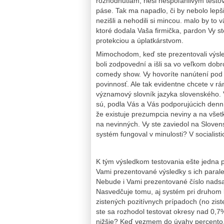
rozhodnutiam, rieši nespoľahlivým tes
páse. Tak ma napadlo, či by nebolo lepši
nezišli a nehodili si mincou. malo by to
ktoré dodala Vaša firmička, pardon Vy st
protekciou a úplatkárstvom.
Mimochodom, keď ste prezentovali výsled
boli zodpovední a išli sa vo veľkom dob
comedy show. Vy hovoríte nanútení pod
povinnosť. Ale tak evidentne chcete v 
významový slovník jazyka slovenského. Ve
sú, podla Vás a Vás podporujúcich denní
že existuje prezumpcia neviny a na vše
na nevinných. Vy ste zaviedol na Sloven
systém fungoval v minulosti? V sociali
K tým výsledkom testovania ešte jedna 
Vami prezentované výsledky s ich parale
Nebude i Vami prezentované číslo nadsad
Nasvedčuje tomu, aj systém pri druhom 
zistených pozitívnych prípadoch (no zis
ste sa rozhodol testovat okresy nad 0,7%
nižšie? Keď vezmem do úvahy percento, k