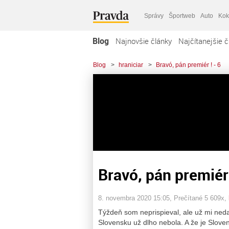
Správy
Športweb
Auto
Kok
Blog
Najnovšie články
Najčítanejšie č
Blog
>
hraniciar
>
Bravó, pán premiér ! - 6
Bravó, pán premiér 
8. novembra 2020 15:05
, Prečítané 5 609x,
Týždeň som neprispieval, ale už mi ned
Slovensku už dlho nebola. A že je Slove