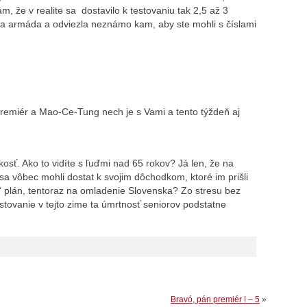
 že v realite sa dostavilo k testovaniu tak 2,5 až 3
vila armáda a odviezla neznámo kam, aby ste mohli s číslami
 premiér a Mao-Ce-Tung nech je s Vami a tento týždeň aj
osť. Ako to vidíte s ľuďmi nad 65 rokov? Já len, že na
 sa vôbec mohli dostat k svojim dôchodkom, ktoré im prišli
ý“ plán, tentoraz na omladenie Slovenska? Zo stresu bez
estovanie v tejto zime ta úmrtnosť seniorov podstatne
Bravó, pán premiér ! – 5
»