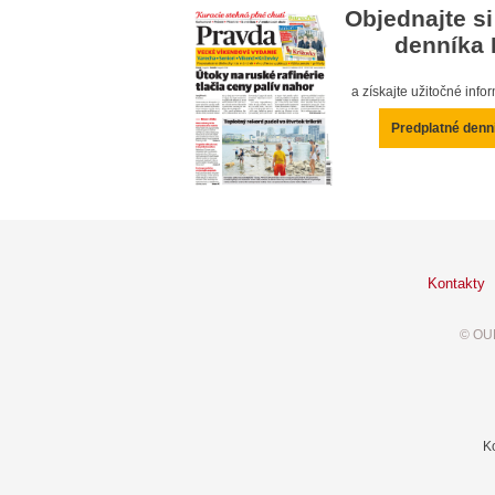
Objednajte si
denníka 
a získajte užitočné inf
Predplatné denn
Kontakty
© OUR
K